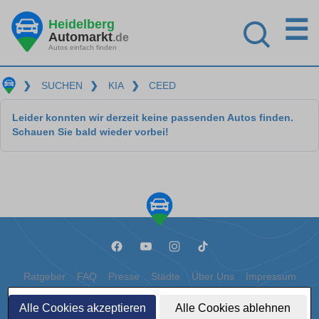
☰
Heidelberg
Automarkt
.de
Autos einfach finden
❯
SUCHEN
❯
KIA
❯
CEED
Leider konnten wir derzeit keine passenden Autos finden.
Schauen Sie bald wieder vorbei!
Ratgeber
FAQ
Presse
Städte
Über Uns
Impressum
Datenschutz
Cookies
Alle Cookies akzeptieren
Alle Cookies ablehnen