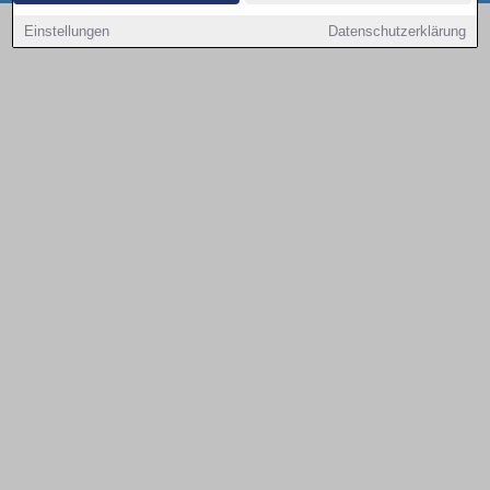
Copyright © 2000 - 2026 | 1A Infosysteme GmbH | Content by: 1a-sites-autos
Einstellungen
Datenschutzerklärung
08.08.2026