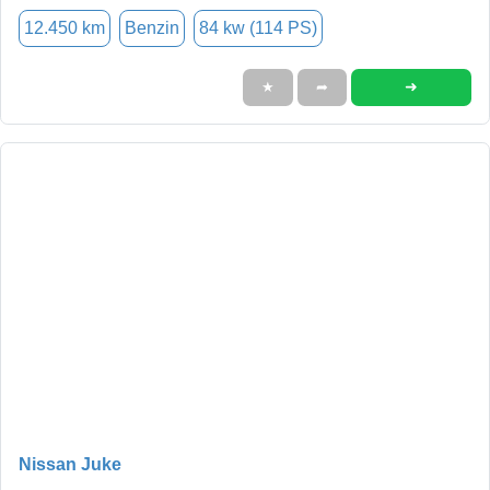
12.450 km
Benzin
84 kw (114 PS)
➜
★
➦
Nissan Juke