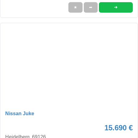
➜
★
➦
Nissan Juke
15.690 €
Heidelberg, 69126