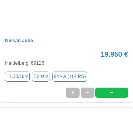
Nissan Juke
19.950 €
Heidelberg, 69126
11.303 km
Benzin
84 kw (114 PS)
➜
★
➦