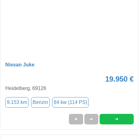
Nissan Juke
19.950 €
Heidelberg, 69126
9.153 km
Benzin
84 kw (114 PS)
➜
★
➦