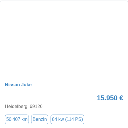
Nissan Juke
15.950 €
Heidelberg, 69126
50.407 km
Benzin
84 kw (114 PS)