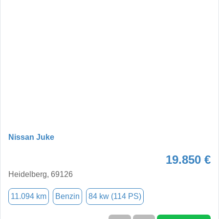
Nissan Juke
19.850 €
Heidelberg, 69126
11.094 km
Benzin
84 kw (114 PS)