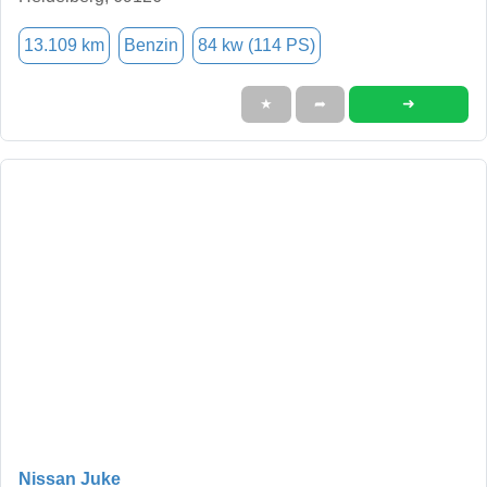
13.109 km
Benzin
84 kw (114 PS)
➜
★
➦
Nissan Juke