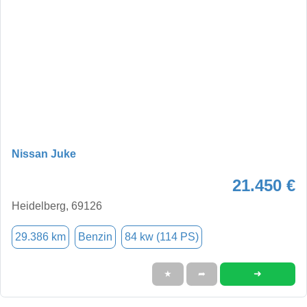
Nissan Juke
21.450 €
Heidelberg, 69126
29.386 km
Benzin
84 kw (114 PS)
➜
★
➦