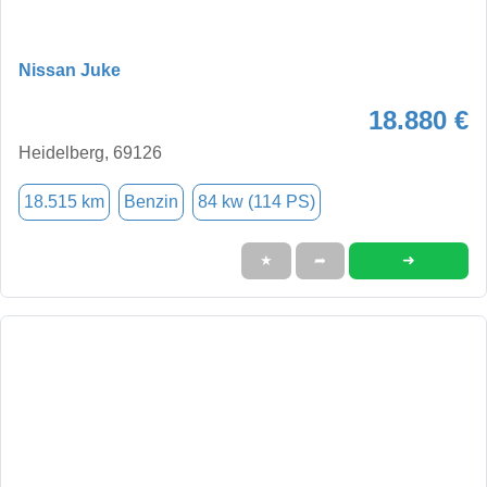
Nissan Juke
18.880 €
Heidelberg, 69126
18.515 km
Benzin
84 kw (114 PS)
➜
★
➦