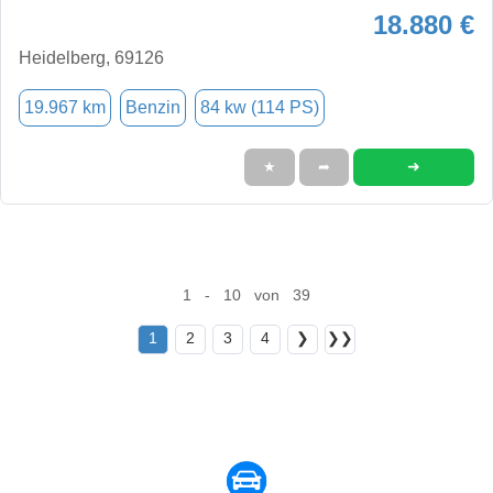
18.880 €
Heidelberg, 69126
19.967 km
Benzin
84 kw (114 PS)
➜
★
➦
1 - 10 von 39
1
2
3
4
❯
❯❯