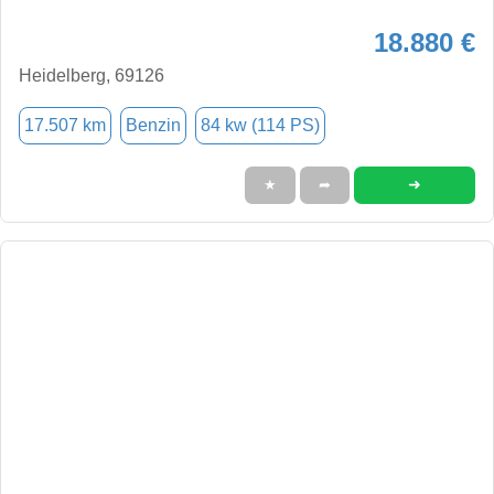
18.880 €
Heidelberg, 69126
17.507 km
Benzin
84 kw (114 PS)
➜
★
➦