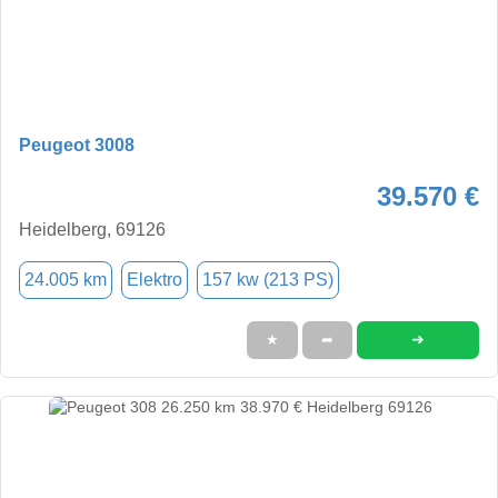
Peugeot 3008
39.570 €
Heidelberg, 69126
24.005 km
Elektro
157 kw (213 PS)
➜
★
➦