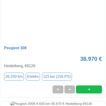
Peugeot 308
38.970 €
Heidelberg, 69126
26.250 km
Elektro
115 kw (156 PS)
➜
★
➦