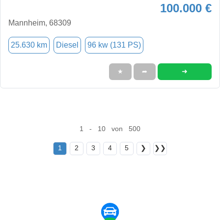
100.000 €
Mannheim, 68309
25.630 km
Diesel
96 kw (131 PS)
➜
★
➦
1 - 10 von 500
1
2
3
4
5
❯
❯❯