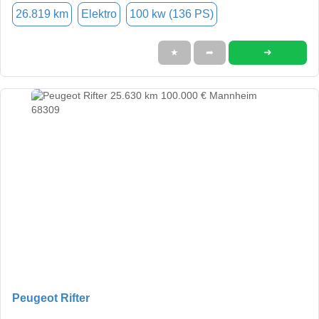
26.819 km
Elektro
100 kw (136 PS)
➜
★
➦
Peugeot Rifter