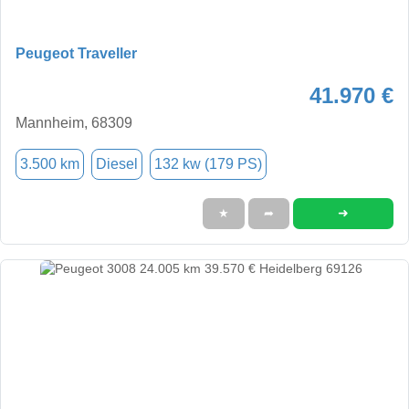
Peugeot Traveller
41.970 €
Mannheim, 68309
3.500 km
Diesel
132 kw (179 PS)
➜
★
➦