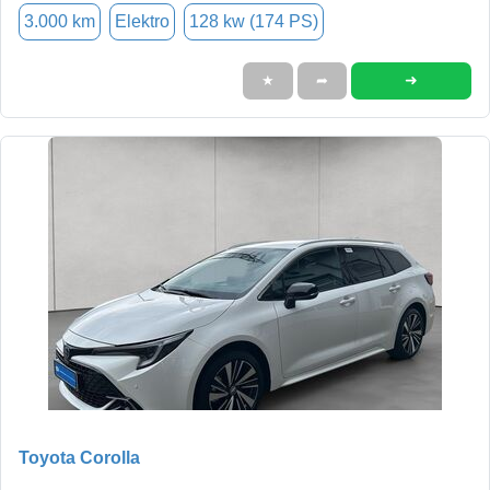
3.000 km
Elektro
128 kw (174 PS)
➜
★
➦
Toyota Corolla