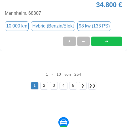
34.800 €
Mannheim, 68307
10.000 km
Hybrid (Benzin/Elekt
98 kw (133 PS)
➜
★
➦
1 - 10 von 254
1
2
3
4
5
❯
❯❯