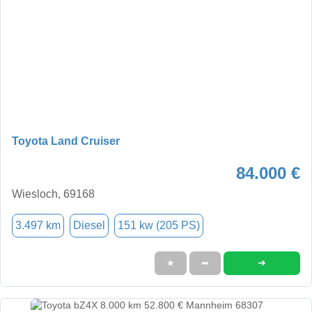
Toyota Land Cruiser
84.000 €
Wiesloch, 69168
3.497 km
Diesel
151 kw (205 PS)
➜
★
➦