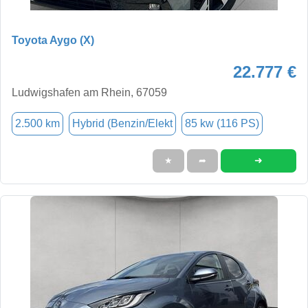
Toyota Aygo (X)
22.777 €
Ludwigshafen am Rhein, 67059
2.500 km
Hybrid (Benzin/Elekt
85 kw (116 PS)
➜
★
➦