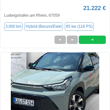
21.222 €
Ludwigshafen am Rhein, 67059
3.000 km
Hybrid (Benzin/Elekt
85 kw (116 PS)
➜
★
➦