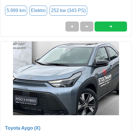
5.999 km
Elektro
252 kw (343 PS)
➜
★
➦
Toyota Aygo (X)