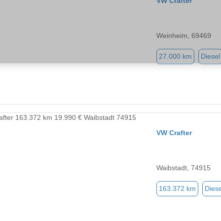
VW Crafter
Weinheim, 69469
27.000 km
Diesel
VW Crafter
Waibstadt, 74915
163.372 km
Diese