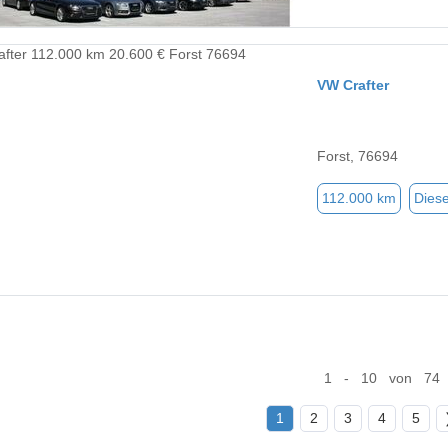
VW Crafter
Forst, 76694
112.000 km
Diese
1 - 10 von 74
1
2
3
4
5