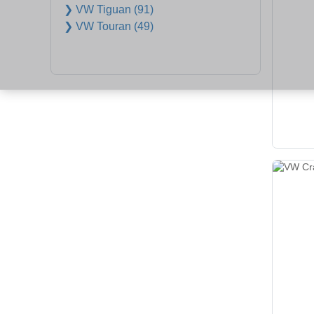
❯ VW Tiguan (91)
❯ VW Touran (49)