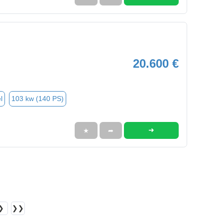
20.600 €
l
103 kw (140 PS)
➜
★
➦
❯
❯❯