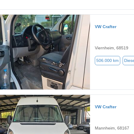
VW Crafter
Viernheim, 68519
506.000 km
Diese
VW Crafter
Mannheim, 68167