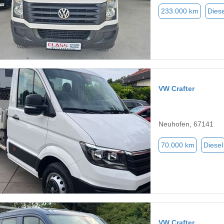
233.000 km
Diese
VW Crafter
Neuhofen, 67141
70.000 km
Diesel
VW Crafter