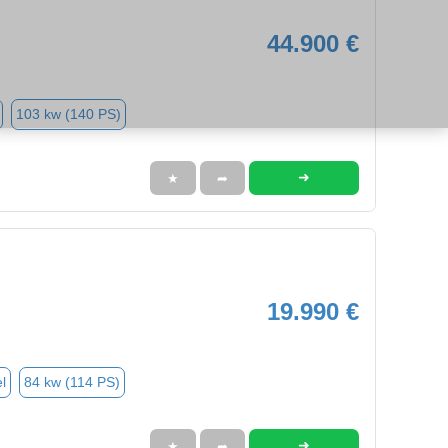
44.900 €
103 kw (140 PS)
➜
★
➦
19.990 €
l
84 kw (114 PS)
➜
★
➦