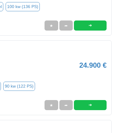
l
100 kw (136 PS)
➜
★
➦
24.900 €
90 kw (122 PS)
➜
★
➦