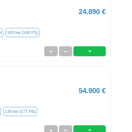
24.890 €
l
103 kw (140 PS)
➜
★
➦
54.900 €
130 kw (177 PS)
➜
★
➦