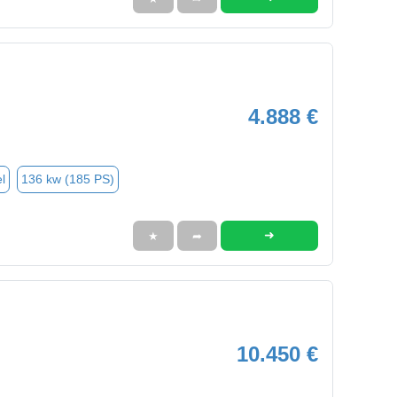
4.888 €
l
136 kw (185 PS)
➜
★
➦
10.450 €