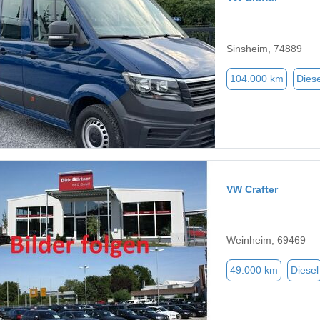
Sinsheim, 74889
104.000 km
Diese
VW Crafter
Weinheim, 69469
49.000 km
Diesel