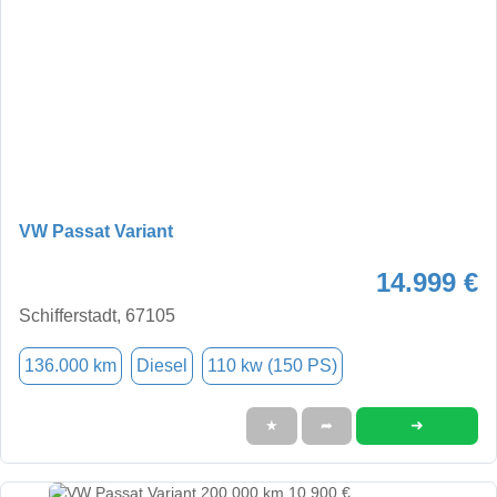
VW Passat Variant
14.999 €
Schifferstadt, 67105
136.000 km
Diesel
110 kw (150 PS)
➜
★
➦