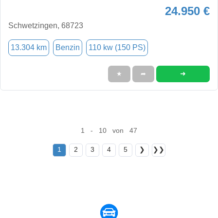
24.950 €
Schwetzingen, 68723
13.304 km
Benzin
110 kw (150 PS)
➜
★
➦
1 - 10 von 47
1
2
3
4
5
❯
❯❯