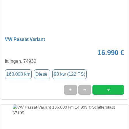
VW Passat Variant
16.990 €
Ittlingen, 74930
160.000 km
Diesel
90 kw (122 PS)
➜
★
➦