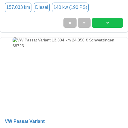
157.033 km
Diesel
140 kw (190 PS)
➜
★
➦
VW Passat Variant