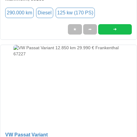
290.000 km
Diesel
125 kw (170 PS)
➜
★
➦
VW Passat Variant