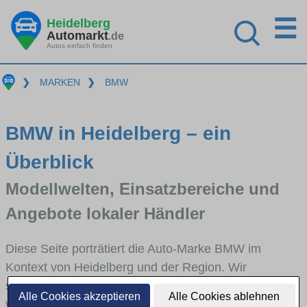
☰
Heidelberg
Automarkt
.de
Autos einfach finden
❯
MARKEN
❯
BMW
BMW in Heidelberg – ein
Überblick
Modellwelten, Einsatzbereiche und
Angebote lokaler Händler
Diese Seite porträtiert die Auto-Marke BMW im
Kontext von Heidelberg und der Region. Wir
skizzieren, in welchen Fahrzeugklassen BMW stark
Alle Cookies akzeptieren
Alle Cookies ablehnen
vertreten ist, welche Modellreihen häufig im Stadt-