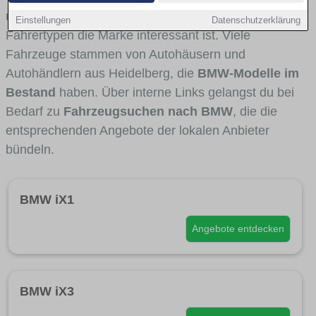
und Umlandverkehr zu sehen sind und für welche
Einstellungen
Datenschutzerklärung
Fahrertypen die Marke interessant ist. Viele
Fahrzeuge stammen von Autohäusern und
Autohändlern aus Heidelberg, die
BMW-Modelle im
Bestand
haben. Über interne Links gelangst du bei
Bedarf zu
Fahrzeugsuchen nach BMW
, die die
entsprechenden Angebote der lokalen Anbieter
bündeln.
BMW iX1
Angebote entdecken
BMW iX3