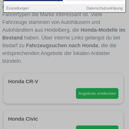
und Umlandverkehr zu sehen sind und für welche
Einstellungen
Datenschutzerklärung
Fahrertypen die Marke interessant ist. Viele
Fahrzeuge stammen von Autohäusern und
Autohändlern aus Heidelberg, die
Honda-Modelle im
Bestand
haben. Über interne Links gelangst du bei
Bedarf zu
Fahrzeugsuchen nach Honda
, die die
entsprechenden Angebote der lokalen Anbieter
bündeln.
Honda CR-V
Angebote entdecken
Honda Civic