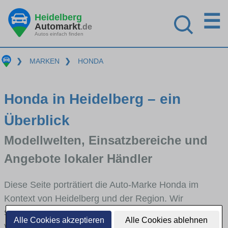
☰
Heidelberg
Automarkt
.de
Autos einfach finden
❯
MARKEN
❯
HONDA
Honda in Heidelberg – ein
Überblick
Modellwelten, Einsatzbereiche und
Angebote lokaler Händler
Diese Seite porträtiert die Auto-Marke Honda im
Kontext von Heidelberg und der Region. Wir
skizzieren, in welchen Fahrzeugklassen Honda stark
Alle Cookies akzeptieren
Alle Cookies ablehnen
vertreten ist, welche Modellreihen häufig im Stadt-