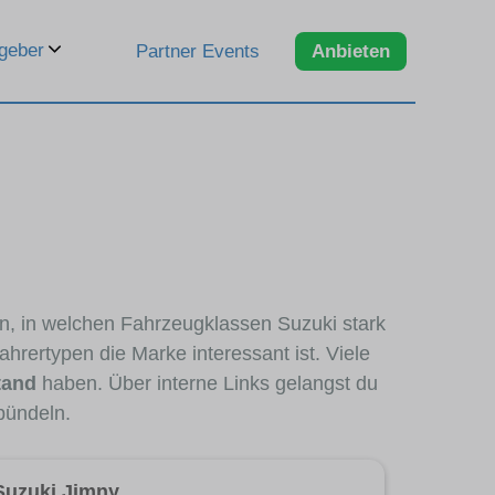
geber
Partner Events
Anbieten
en, in welchen Fahrzeugklassen Suzuki stark
hrertypen die Marke interessant ist. Viele
tand
haben. Über interne Links gelangst du
bündeln.
Suzuki Jimny