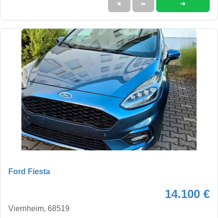
➜
★
➦
Ford Fiesta
14.100 €
Viernheim, 68519