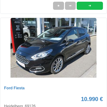
➜
★
➦
Ford Fiesta
10.990 €
Heidelberg, 69126