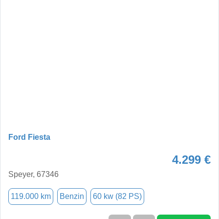
Ford Fiesta
4.299 €
Speyer, 67346
119.000 km
Benzin
60 kw (82 PS)