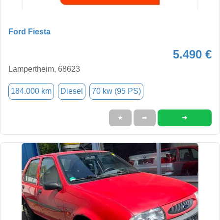
Ford Fiesta
5.490 €
Lampertheim, 68623
184.000 km
Diesel
70 kw (95 PS)
➜
★
➦