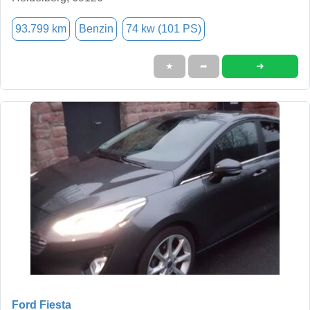
93.799 km
Benzin
74 kw (101 PS)
➜
★
➦
Ford Fiesta