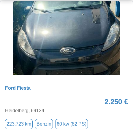
Ford Fiesta
2.250 €
Heidelberg, 69124
223.723 km
Benzin
60 kw (82 PS)