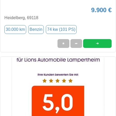
9.900 €
Heidelberg, 69118
30.000 km
Benzin
74 kw (101 PS)
➜
★
➦