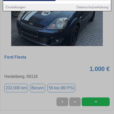
Einstellungen
Datenschutzerklärung
Ford Fiesta
1.000 €
Heidelberg, 69118
232.000 km
Benzin
59 kw (80 PS)
➜
★
➦