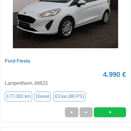
Ford Fiesta
4.990 €
Lampertheim, 68623
177.000 km
Diesel
63 kw (86 PS)
➜
★
➦