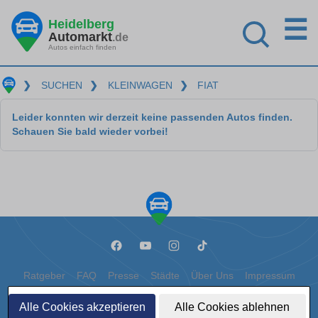
☰
Heidelberg
Automarkt
.de
Autos einfach finden
❯
SUCHEN
❯
KLEINWAGEN
❯
FIAT
Leider konnten wir derzeit keine passenden Autos finden.
Schauen Sie bald wieder vorbei!
Ratgeber
FAQ
Presse
Städte
Über Uns
Impressum
Datenschutz
Cookies
Alle Cookies akzeptieren
Alle Cookies ablehnen