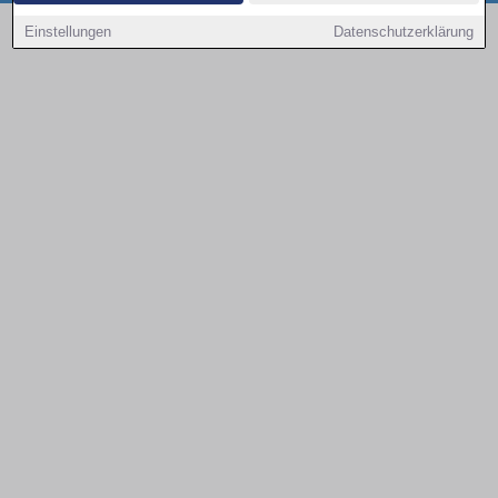
Copyright © 2000 - 2026 | 1A Infosysteme GmbH | Content by: 1a-sites-autos
Einstellungen
Datenschutzerklärung
09.08.2026