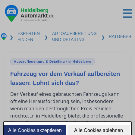
Heidelberg
☰
Automarkt
.de
Autos einfach finden
EXPERTEN-
AUTOAUFBEREITUNG-
RATGEBER
❯
❯
❯
FINDEN
UND-DETAILING
Autoaufbereitung & Detailing · in Heidelberg
Fahrzeug vor dem Verkauf aufbereiten
lassen: Lohnt sich das?
Der Verkauf eines gebrauchten Fahrzeugs kann
oft eine Herausforderung sein, insbesondere
wenn man den bestmöglichen Preis erzielen
möchte. In in Heidelberg bietet die professionelle
zahlreiche Vorteile, um den Wert
Autoaufbereitung
des Fahrzeugs zu steigern. Doch welche
Alle Cookies akzeptieren
Alle Cookies ablehnen