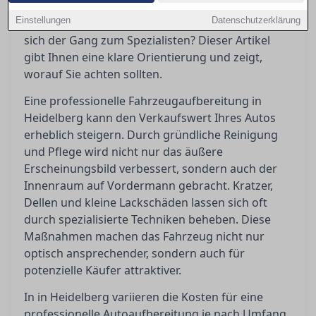
Maßnahmen sind wirklich notwendig, welche
Einstellungen
Datenschutzerklärung
Kosten kommen auf einen zu, und wann lohnt
sich der Gang zum Spezialisten? Dieser Artikel
gibt Ihnen eine klare Orientierung und zeigt,
worauf Sie achten sollten.
Eine professionelle Fahrzeugaufbereitung in
Heidelberg kann den Verkaufswert Ihres Autos
erheblich steigern. Durch gründliche Reinigung
und Pflege wird nicht nur das äußere
Erscheinungsbild verbessert, sondern auch der
Innenraum auf Vordermann gebracht. Kratzer,
Dellen und kleine Lackschäden lassen sich oft
durch spezialisierte Techniken beheben. Diese
Maßnahmen machen das Fahrzeug nicht nur
optisch ansprechender, sondern auch für
potenzielle Käufer attraktiver.
In in Heidelberg variieren die Kosten für eine
professionelle Autoaufbereitung je nach Umfang