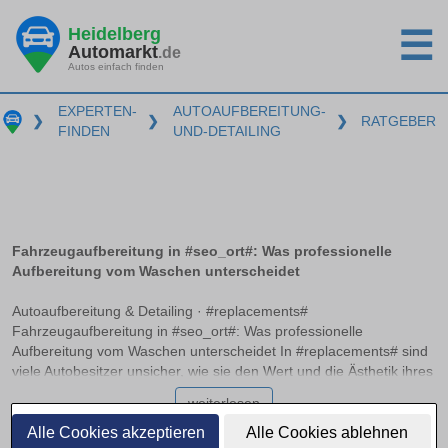
Heidelberg
☰
Automarkt
.de
Autos einfach finden
EXPERTEN-
AUTOAUFBEREITUNG-
❯
❯
❯
RATGEBER
FINDEN
UND-DETAILING
Fahrzeugaufbereitung in #seo_ort#: Was professionelle
Aufbereitung vom Waschen unterscheidet
Autoaufbereitung & Detailing · #replacements#
Fahrzeugaufbereitung in #seo_ort#: Was professionelle
Aufbereitung vom Waschen unterscheidet In #replacements# sind
viele Autobesitzer unsicher, wie sie den Wert und die Ästhetik ihres
Fahrzeugs langfristig erhalten können. Während eine normale
weiterlesen
Autowäsche Schmutz entfernt, bietet die professionelle
Fahrzeugaufbereitung weit mehr: Sie umfasst detailreiche Innen-
Alle Cookies akzeptieren
Alle Cookies ablehnen