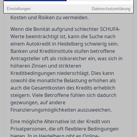
Alternativen auf und helfen Ihnen dabei, die
Einstellungen
Datenschutzerklärung
richtige Entscheidung zu treffen, um unnötige
Kosten und Risiken zu vermeiden.
Wenn die Bonität aufgrund schlechter SCHUFA-
Werte beeinträchtigt ist, kann die Suche nach
einem Autokredit in Heidelberg schwierig sein.
Banken und Kreditinstitute stufen betroffene
Antragsteller oft als risikoreicher ein, was sich in
höheren Zinsen und strikteren
Kreditbedingungen niederschlägt. Dies kann
sowohl die monatliche Belastung erhöhen als
auch die Gesamtkosten des Kredits erheblich
steigern. Viele Betroffene fühlen sich dadurch
gezwungen, auf andere
Finanzierungsmöglichkeiten auszuweichen.
Eine mögliche Alternative ist der Kredit von
Privatpersonen, die oft flexiblere Bedingungen
bieten. In in Heidelberg gibt es Online-