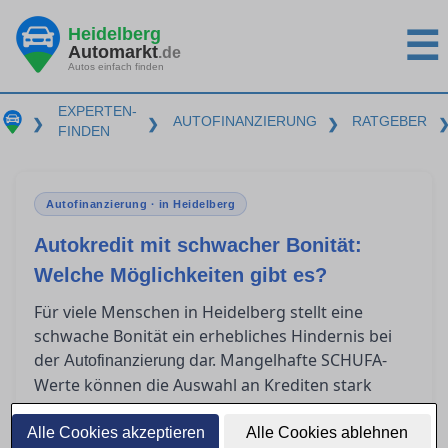
Heidelberg
☰
Automarkt
.de
Autos einfach finden
EXPERTEN-
AUTOFINANZIERUNG
RATGEBER
❯
❯
❯
FINDEN
Autofinanzierung · in Heidelberg
Autokredit mit schwacher Bonität:
Welche Möglichkeiten gibt es?
Für viele Menschen in Heidelberg stellt eine
schwache Bonität ein erhebliches Hindernis bei
der
dar. Mangelhafte SCHUFA-
Autofinanzierung
Werte können die Auswahl an Krediten stark
einschränken und zu höheren Zinsen führen. In
diesem Artikel zeigen wir Ihnen realistische
Alle Cookies akzeptieren
Alle Cookies ablehnen