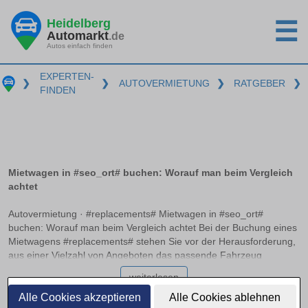
Heidelberg
☰
Automarkt
.de
Autos einfach finden
EXPERTEN-
❯
❯
AUTOVERMIETUNG
❯
RATGEBER
❯
FINDEN
Mietwagen in #seo_ort# buchen: Worauf man beim Vergleich
achtet
Autovermietung · #replacements# Mietwagen in #seo_ort#
buchen: Worauf man beim Vergleich achtet Bei der Buchung eines
Mietwagens #replacements# stehen Sie vor der Herausforderung,
aus einer Vielzahl von Angeboten das passende Fahrzeug
auszuwählen. Neben unterschiedlichen Preisen und
weiterlesen
Fahrzeugmodellen gibt es zahlreiche Aspekte wie die
Vollkaskoversicherung ohne Selbstbeteiligung und mögliche
Alle Cookies akzeptieren
Alle Cookies ablehnen