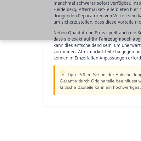
manchmal schwerer sofort verfügbar, insb
Heidelberg. Aftermarket-Teile bieten hier
dringenden Reparaturen von Vorteil sein ka
um sicherzustellen, dass diese Vorteile 
Neben Qualität und Preis spielt auch die Ko
dass sie exakt auf Ihr Fahrzeugmodell ab
kann dies entscheidend sein, um unerwart
vermeiden. Aftermarket-Teile hingegen ben
können in Einzelfällen Anpassungen erford
Tipp: Prüfen Sie bei der Entscheidun
Garantie durch Originalteile beeinflusst w
kritische Bauteile kann ein hochwertiges 