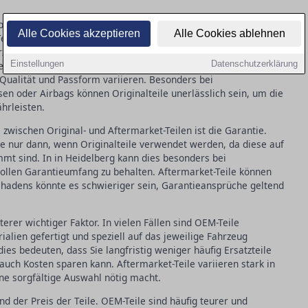
rünglichen Fahrzeughersteller produziert werden und dieselbe
Alle Cookies akzeptieren
Alle Cookies ablehnen
ile bieten. In in Heidelberg entscheiden sich viele
rzustellen, dass die Passgenauigkeit und Funktionalität perfekt
Einstellungen
Datenschutzerklärung
gegen werden von Drittanbietern produziert und bieten oft
r Qualität und Passform variieren. Besonders bei
en oder Airbags können Originalteile unerlässlich sein, um die
hrleisten.
zwischen Original- und Aftermarket-Teilen ist die Garantie.
e nur dann, wenn Originalteile verwendet werden, da diese auf
mmt sind. In in Heidelberg kann dies besonders bei
ollen Garantieumfang zu behalten. Aftermarket-Teile können
Schadens könnte es schwieriger sein, Garantieansprüche geltend
iterer wichtiger Faktor. In vielen Fällen sind OEM-Teile
ialien gefertigt und speziell auf das jeweilige Fahrzeug
ies bedeuten, dass Sie langfristig weniger häufig Ersatzteile
uch Kosten sparen kann. Aftermarket-Teile variieren stark in
ine sorgfältige Auswahl nötig macht.
nd der Preis der Teile. OEM-Teile sind häufig teurer und