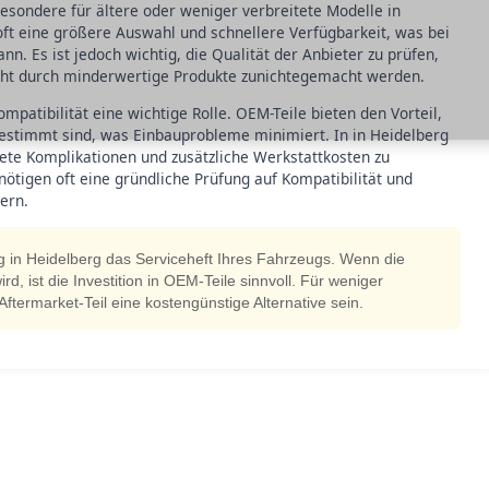
esondere für ältere oder weniger verbreitete Modelle in
 oft eine größere Auswahl und schnellere Verfügbarkeit, was bei
nn. Es ist jedoch wichtig, die Qualität der Anbieter zu prüfen,
nicht durch minderwertige Produkte zunichtegemacht werden.
mpatibilität eine wichtige Rolle. OEM-Teile bieten den Vorteil,
gestimmt sind, was Einbauprobleme minimiert. In in Heidelberg
ete Komplikationen und zusätzliche Werkstattkosten zu
ötigen oft eine gründliche Prüfung auf Kompatibilität und
ern.
g in Heidelberg das Serviceheft Ihres Fahrzeugs. Wenn die
ird, ist die Investition in OEM-Teile sinnvoll. Für weniger
Aftermarket-Teil eine kostengünstige Alternative sein.