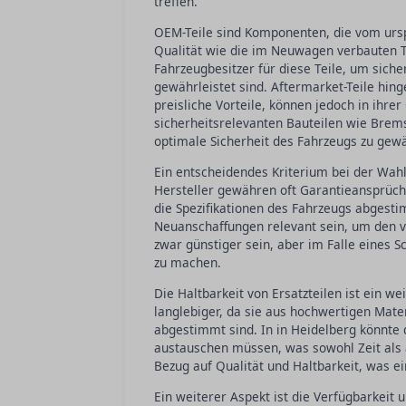
treffen.
OEM-Teile sind Komponenten, die vom ursp
Qualität wie die im Neuwagen verbauten Te
Fahrzeugbesitzer für diese Teile, um siche
gewährleistet sind. Aftermarket-Teile hin
preisliche Vorteile, können jedoch in ihre
sicherheitsrelevanten Bauteilen wie Brems
optimale Sicherheit des Fahrzeugs zu gewä
Ein entscheidendes Kriterium bei der Wahl 
Hersteller gewähren oft Garantieansprüch
die Spezifikationen des Fahrzeugs abgesti
Neuanschaffungen relevant sein, um den v
zwar günstiger sein, aber im Falle eines 
zu machen.
Die Haltbarkeit von Ersatzteilen ist ein we
langlebiger, da sie aus hochwertigen Mater
abgestimmt sind. In in Heidelberg könnte d
austauschen müssen, was sowohl Zeit als a
Bezug auf Qualität und Haltbarkeit, was e
Ein weiterer Aspekt ist die Verfügbarkeit u