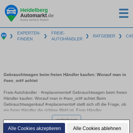
Heidelberg
☰
Automarkt
.de
Autos einfach finden
EXPERTEN-
FREIE-
❯
❯
❯
RATGEBER
❯
C4
FINDEN
AUTOHÄNDLER
Gebrauchtwagen beim freien Händler kaufen: Worauf man in
#seo_ort# achtet
Freie Autohändler · #replacements# Gebrauchtwagen beim freien
Händler kaufen: Worauf man in #seo_ort# achtet Beim
Gebrauchtwagenkauf #replacements# stellt sich oft die Frage, ob
ein freier Händler die richtige Wahl ist. Freie Händler
unterscheiden sich von traditionellen Autohäusern, da sie meist
weiterlesen
flexibler in Preisgestaltung und Fahrzeugangebot sind. Doch
Käufer müssen ihre Rechte kennen und die Fahrzeughistorie
Alle Cookies akzeptieren
Alle Cookies ablehnen