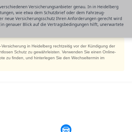
 verschiedenen Versicherungsanbieter genau. In in Heidelberg
istungen, wie etwa dem Schutzbrief oder dem Fahrzeug-
 der neue Versicherungsschutz Ihren Anforderungen gerecht wird
Ein genauer Blick auf die Vertragsbedingungen hilft, unerwartete
-Versicherung in Heidelberg rechtzeitig vor der Kündigung der
htlosen Schutz zu gewährleisten. Verwenden Sie einen Online-
te zu finden, und hinterlegen Sie den Wechseltermin im