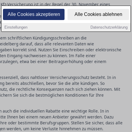
 Kfz-Versicherung ist in der Regel der 30. November eines
f achten, dass Ihre Kündigung spätestens einen Monat vor Ablauf
Alle Cookies akzeptieren
Alle Cookies ablehnen
er eingeht. Neben der ordentlichen Kündigung gibt es das
exibleren Wechsel ermöglicht. Dieses Recht greift, wenn Ihre
nach einem Schadensfall unzufrieden sind.
Einstellungen
Datenschutzerklärung
nem schriftlichen Kündigungsschreiben an die
Heidelberg darauf, dass alle relevanten Daten wie
ben korrekt sind. Nutzen Sie Einschreiben oder elektronische
en Eingang nachweisen zu können. Im Falle einer
darzulegen, etwa bei einer Beitragserhöhung oder einem
ssenziell, dass nahtloser Versicherungsschutz besteht. In in
ng bereits abschließen, bevor Sie die alte kündigen. So
utz, die rechtliche Konsequenzen nach sich ziehen können. Mit
ichern Sie sich die bestmöglichen Konditionen für Ihre
auch die individuellen Rabatte eine wichtige Rolle. In in
batte Ihnen bei einem neuen Anbieter gewährt werden. Dazu
hre oder bestimmte Berufsgruppen. Stellen Sie sicher, dass alle
agen werden, um keine Verluste hinnehmen zu müssen.