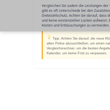
Vergleichen Sie zudem die Leistungen der
gibt es oft Unterschiede bei den Zusatzle
Diebstahlschutz. Achten Sie darauf, dass
und keine existenziellen Lücken aufweist. 
Kosten und Enttäuschungen zu vermeiden.
Tipp: Achten Sie darauf, die neue Kfz
alten Police abzuschließen, um einen na
Vergleichsrechner, um die besten Angebo
Kalender, um keine Frist zu verpassen.