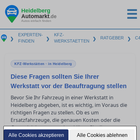
Heidelberg
☰
Automarkt
.de
Autos einfach finden
EXPERTEN-
KFZ-
RATGEBER
C
❯
❯
❯
❯
FINDEN
WERKSTAETTEN
KFZ-Werkstätten · in Heidelberg
Diese Fragen sollten Sie Ihrer
Werkstatt vor der Beauftragung stellen
Bevor Sie Ihr Fahrzeug in einer Werkstatt in
Heidelberg abgeben, ist es wichtig, im Voraus die
richtigen Fragen zu stellen. Ob es um
Ersatzfahrzeuge, die genauen Kosten oder die
Garantieleistungen geht – klären Sie diese
Punkte, um unangenehme Überraschungen zu
Alle Cookies akzeptieren
Alle Cookies ablehnen