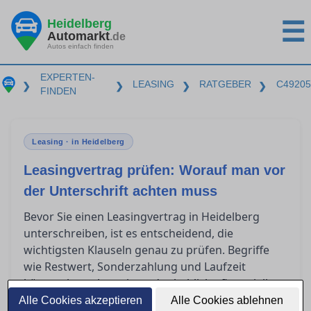
Heidelberg
☰
Automarkt
.de
Autos einfach finden
EXPERTEN-
LEASING
RATGEBER
C49205
❯
❯
❯
❯
FINDEN
Leasing · in Heidelberg
Leasingvertrag prüfen: Worauf man vor
der Unterschrift achten muss
Bevor Sie einen Leasingvertrag in Heidelberg
unterschreiben, ist es entscheidend, die
wichtigsten Klauseln genau zu prüfen. Begriffe
wie Restwert, Sonderzahlung und Laufzeit
können komplex sein und erhebliche finanzielle
Auswirkungen haben. Zudem stellt sich oft die
Alle Cookies akzeptieren
Alle Cookies ablehnen