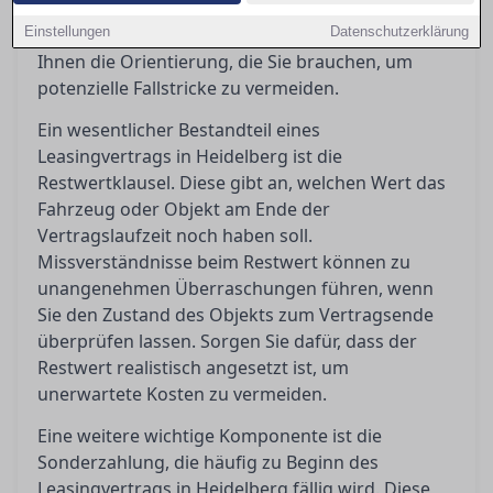
Frage, was passiert, wenn Sie den Vertrag
Einstellungen
vorzeitig beenden möchten. Dieser Artikel gibt
Datenschutzerklärung
Ihnen die Orientierung, die Sie brauchen, um
potenzielle Fallstricke zu vermeiden.
Ein wesentlicher Bestandteil eines
Leasingvertrags in Heidelberg ist die
Restwertklausel. Diese gibt an, welchen Wert das
Fahrzeug oder Objekt am Ende der
Vertragslaufzeit noch haben soll.
Missverständnisse beim Restwert können zu
unangenehmen Überraschungen führen, wenn
Sie den Zustand des Objekts zum Vertragsende
überprüfen lassen. Sorgen Sie dafür, dass der
Restwert realistisch angesetzt ist, um
unerwartete Kosten zu vermeiden.
Eine weitere wichtige Komponente ist die
Sonderzahlung, die häufig zu Beginn des
Leasingvertrags in Heidelberg fällig wird. Diese