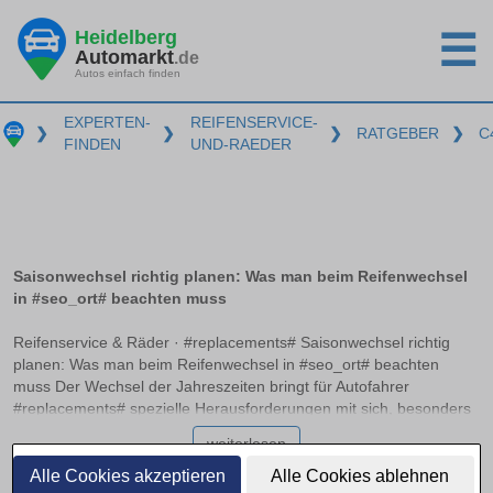
Heidelberg
☰
Automarkt
.de
Autos einfach finden
EXPERTEN-
REIFENSERVICE-
❯
❯
❯
RATGEBER
❯
C
FINDEN
UND-RAEDER
Saisonwechsel richtig planen: Was man beim Reifenwechsel
in #seo_ort# beachten muss
Reifenservice & Räder · #replacements# Saisonwechsel richtig
planen: Was man beim Reifenwechsel in #seo_ort# beachten
muss Der Wechsel der Jahreszeiten bringt für Autofahrer
#replacements# spezielle Herausforderungen mit sich, besonders
wenn es um den Reifenwechsel geht. Die O-bis-O-Regel – von
weiterlesen
Oktober bis Ostern – ist zwar ein nützlicher Anhaltspunkt, reicht
aber oft nicht aus, um wirklich sicher unterwegs zu sein. Zudem
Alle Cookies akzeptieren
Alle Cookies ablehnen