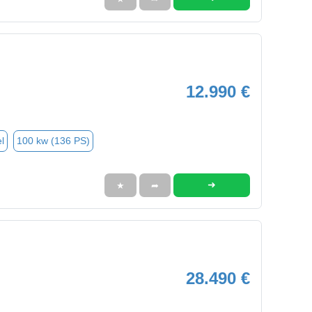
12.990 €
l
100 kw (136 PS)
➜
★
➦
28.490 €