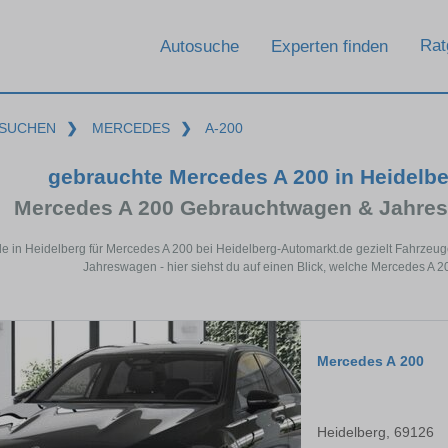
Rat
Autosuche
Experten finden
SUCHEN
❯
MERCEDES
❯
A-200
gebrauchte Mercedes A 200 in Heidelb
Mercedes A 200 Gebrauchtwagen & Jahres
de in Heidelberg für Mercedes A 200 bei Heidelberg-Automarkt.de gezielt Fahrzeu
Jahreswagen - hier siehst du auf einen Blick, welche Mercedes A 2
Mercedes A 200
Heidelberg, 69126