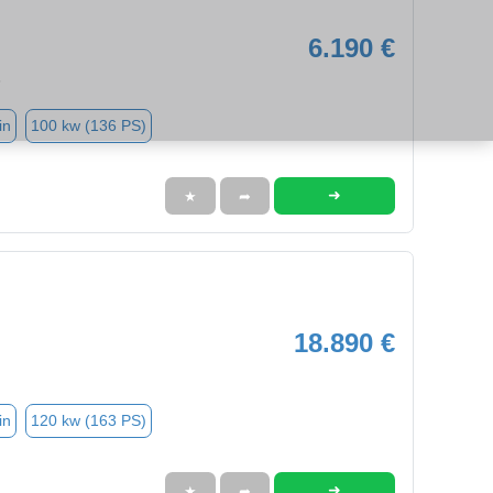
6.190 €
3
in
100 kw (136 PS)
➜
★
➦
18.890 €
in
120 kw (163 PS)
➜
★
➦