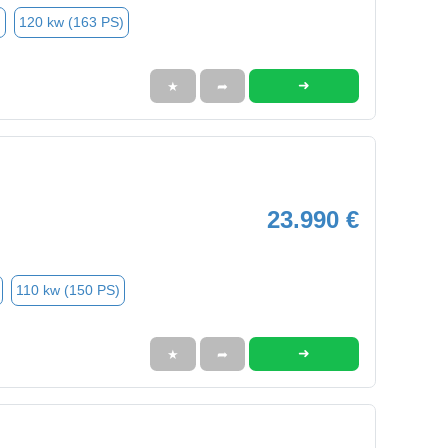
n
120 kw (163 PS)
➜
★
➦
23.990 €
110 kw (150 PS)
➜
★
➦