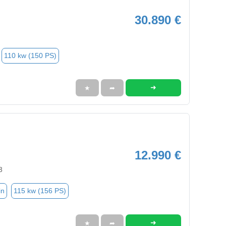
30.890 €
110 kw (150 PS)
➜
★
➦
12.990 €
3
in
115 kw (156 PS)
➜
★
➦