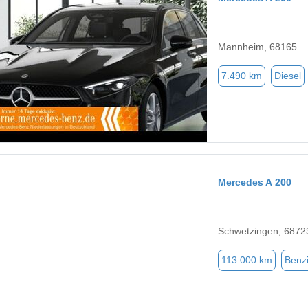
Mannheim, 68165
7.490 km
Diesel
Mercedes A 200
Schwetzingen, 6872
113.000 km
Benz