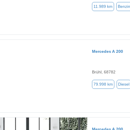
11.989 km
Benzi
Mercedes A 200
Brühl, 68782
79.998 km
Diesel
Mercedes A 200