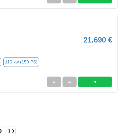
21.690 €
110 kw (150 PS)
➜
★
➦
❯
❯❯