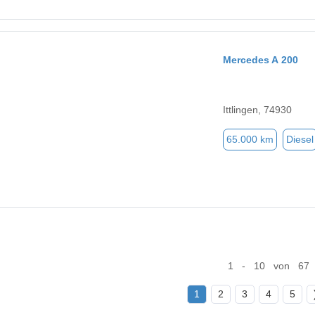
Mercedes A 200
Ittlingen, 74930
65.000 km
Diesel
1 - 10 von 67
1
2
3
4
5