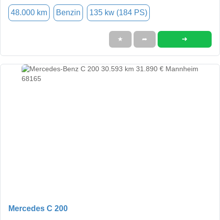
48.000 km
Benzin
135 kw (184 PS)
➜
★
➦
Mercedes C 200