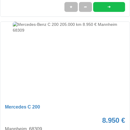
➜
★
➦
Mercedes C 200
8.950 €
Mannheim, 68309