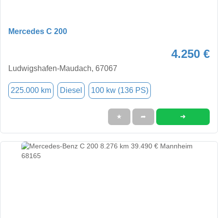
Mercedes C 200
4.250 €
Ludwigshafen-Maudach, 67067
225.000 km
Diesel
100 kw (136 PS)
➜
★
➦