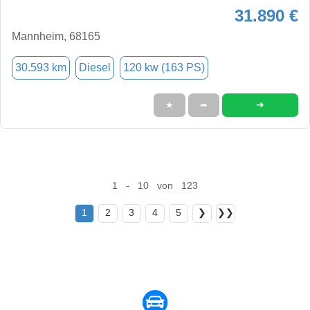
31.890 €
Mannheim, 68165
30.593 km
Diesel
120 kw (163 PS)
➜
★
➦
1 - 10 von 123
1
2
3
4
5
❯
❯❯