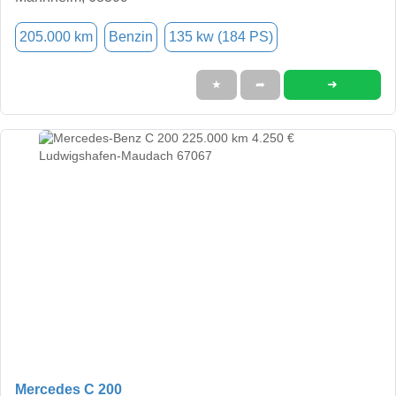
205.000 km
Benzin
135 kw (184 PS)
➜
★
➦
Mercedes C 200