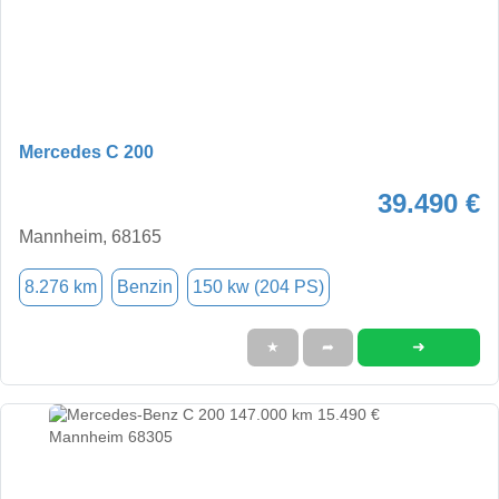
Mercedes C 200
39.490 €
Mannheim, 68165
8.276 km
Benzin
150 kw (204 PS)
➜
★
➦