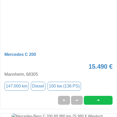
Mercedes C 200
15.490 €
Mannheim, 68305
147.000 km
Diesel
100 kw (136 PS)
➜
★
➦