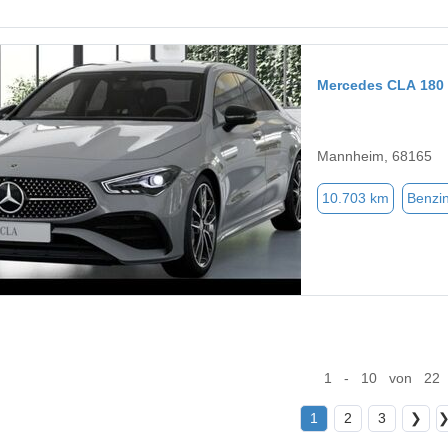
Mercedes CLA 180
Mannheim, 68165
10.703 km
Benzi
1 - 10 von 22
1
2
3
❯