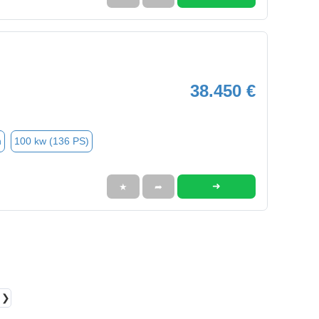
38.450 €
n
100 kw (136 PS)
➜
★
➦
❯❯