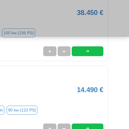
38.450 €
100 kw (136 PS)
➜
★
➦
14.490 €
in
90 kw (122 PS)
➜
★
➦