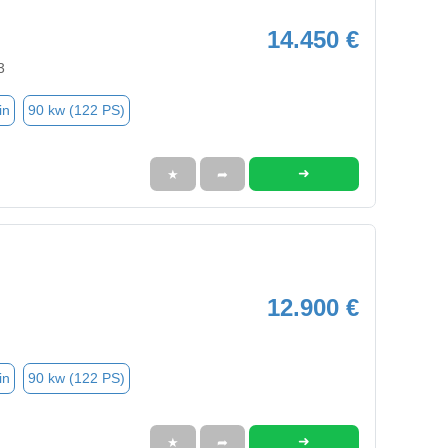
14.450 €
3
in
90 kw (122 PS)
➜
★
➦
12.900 €
in
90 kw (122 PS)
➜
★
➦