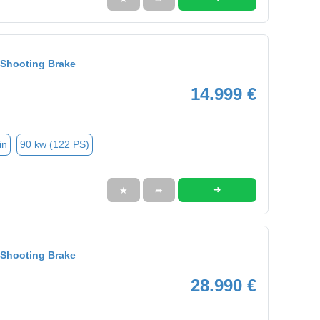
Shooting Brake
14.999 €
in
90 kw (122 PS)
➜
★
➦
Shooting Brake
28.990 €