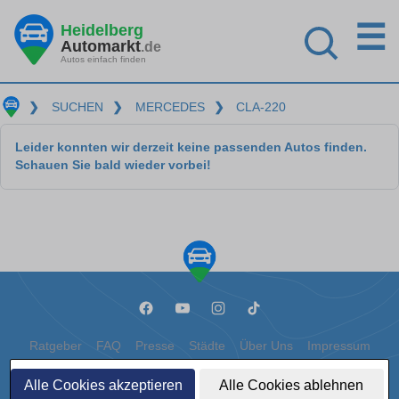
☰
Heidelberg
Automarkt
.de
Autos einfach finden
❯
SUCHEN
❯
MERCEDES
❯
CLA-220
Leider konnten wir derzeit keine passenden Autos finden.
Schauen Sie bald wieder vorbei!
Ratgeber
FAQ
Presse
Städte
Über Uns
Impressum
Datenschutz
Cookies
Alle Cookies akzeptieren
Alle Cookies ablehnen