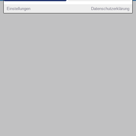
Copyright © 2000 - 2026 | 1A Infosysteme GmbH | Content by: 1a-sites-autos
Einstellungen
Datenschutzerklärung
09.08.2026