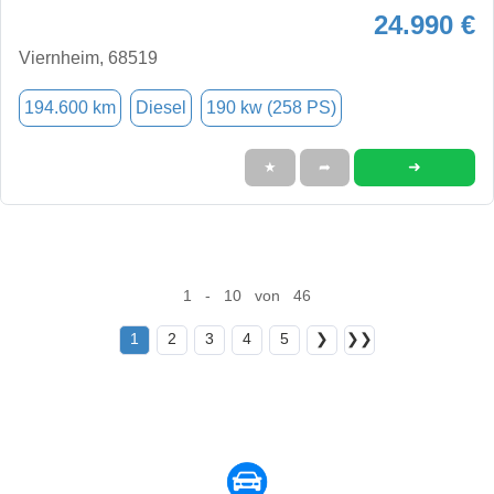
24.990 €
Viernheim, 68519
194.600 km
Diesel
190 kw (258 PS)
➜
★
➦
1 - 10 von 46
1
2
3
4
5
❯
❯❯