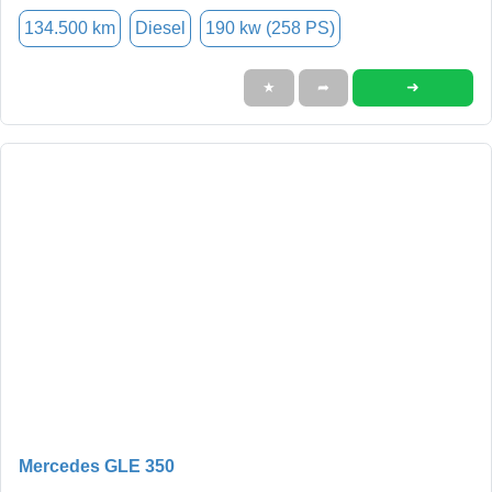
134.500 km
Diesel
190 kw (258 PS)
➜
★
➦
Mercedes GLE 350