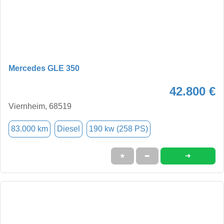
Mercedes GLE 350
42.800 €
Viernheim, 68519
83.000 km
Diesel
190 kw (258 PS)
➜
★
➦