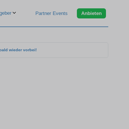
geber
Partner Events
Anbieten
bald wieder vorbei!