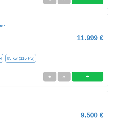
rer
11.999 €
l
85 kw (116 PS)
➜
★
➦
9.500 €