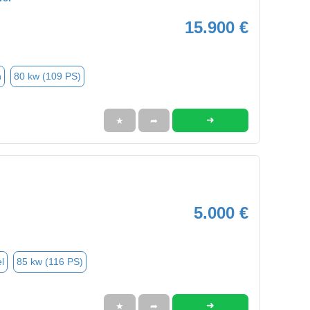
15.900 €
n
80 kw (109 PS)
➜
★
➦
5.000 €
l
85 kw (116 PS)
➜
★
➦