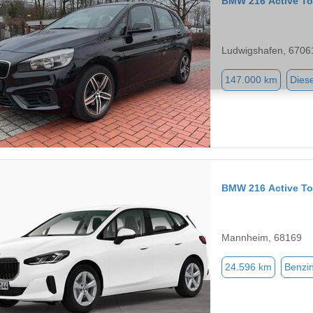
BMW 216 Active To
Ludwigshafen, 6706
147.000 km
Diese
BMW 216 Active To
Mannheim, 68169
24.596 km
Benzi