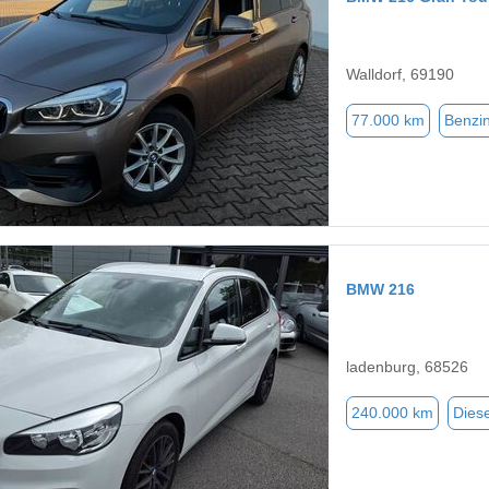
Walldorf, 69190
77.000 km
Benzi
BMW 216
ladenburg, 68526
240.000 km
Diese