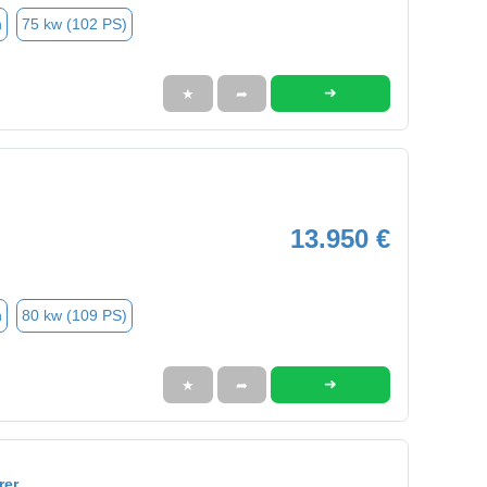
n
75 kw (102 PS)
➜
★
➦
13.950 €
n
80 kw (109 PS)
➜
★
➦
rer