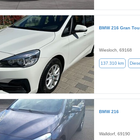
BMW 216 Gran Tou
Wiesloch, 69168
137.310 km
Diese
BMW 216
Walldorf, 69190