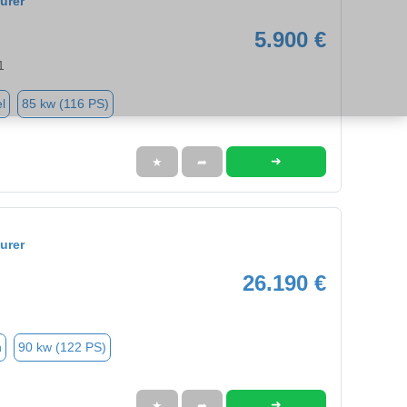
urer
5.900 €
1
l
85 kw (116 PS)
➜
★
➦
urer
26.190 €
n
90 kw (122 PS)
➜
★
➦