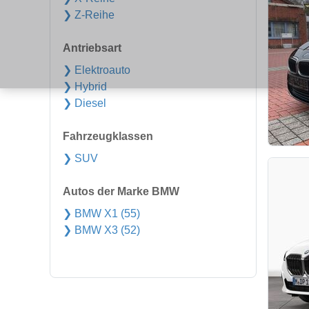
❯ Z-Reihe
Antriebsart
❯ Elektroauto
❯ Hybrid
❯ Diesel
Fahrzeugklassen
❯ SUV
Autos der Marke BMW
❯ BMW X1 (55)
❯ BMW X3 (52)