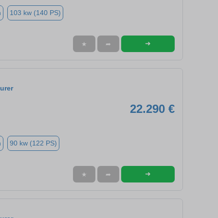
n
103 kw (140 PS)
➜
★
➦
urer
22.290 €
n
90 kw (122 PS)
➜
★
➦