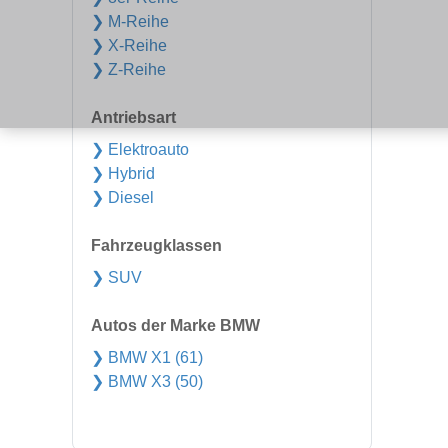
❯ M-Reihe
❯ X-Reihe
❯ Z-Reihe
Antriebsart
❯ Elektroauto
❯ Hybrid
❯ Diesel
Fahrzeugklassen
❯ SUV
Autos der Marke BMW
❯ BMW X1 (61)
❯ BMW X3 (50)