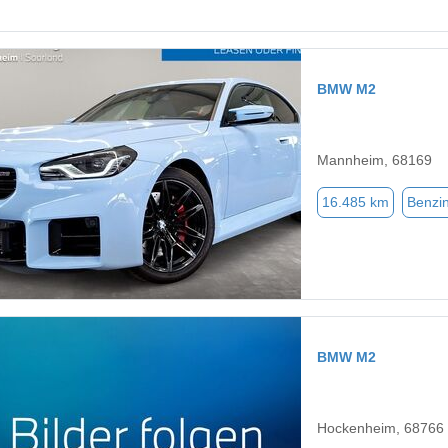
BMW M2
Mannheim, 68169
16.485 km
Benzi
BMW M2
Hockenheim, 68766