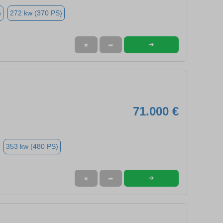
n
272 kw (370 PS)
➜
★
➦
71.000 €
353 kw (480 PS)
➜
★
➦