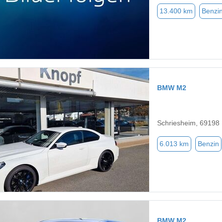
13.400 km
Benzi
BMW M2
Schriesheim, 69198
6.013 km
Benzin
BMW M2