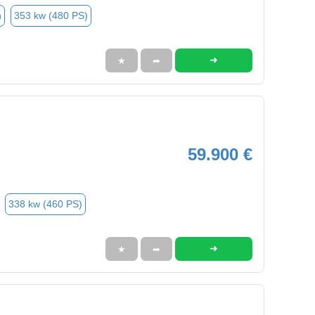
n
353 kw (480 PS)
➜
★
➦
59.900 €
338 kw (460 PS)
➜
★
➦