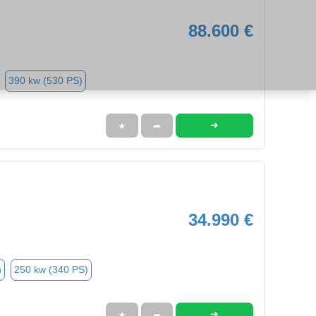
88.600 €
390 kw (530 PS)
➜
★
➦
34.990 €
n
250 kw (340 PS)
➜
★
➦