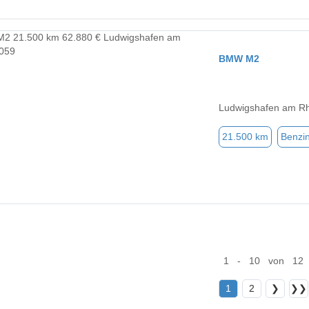
BMW M2
Ludwigshafen am Rh
21.500 km
Benzi
1 - 10 von 12
1
2
❯
❯❯