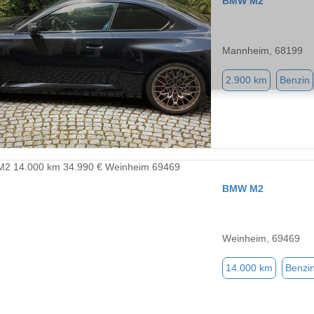
BMW M2
Mannheim, 68199
2.900 km
Benzin
BMW M2
Weinheim, 69469
14.000 km
Benzi