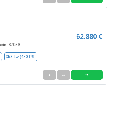
62.880 €
ein, 67059
n
353 kw (480 PS)
➜
★
➦