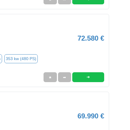
72.580 €
n
353 kw (480 PS)
➜
★
➦
69.990 €