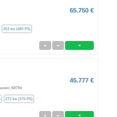
65.750 €
353 kw (480 PS)
➜
★
➦
45.777 €
ausen, 68794
n
272 kw (370 PS)
➜
★
➦