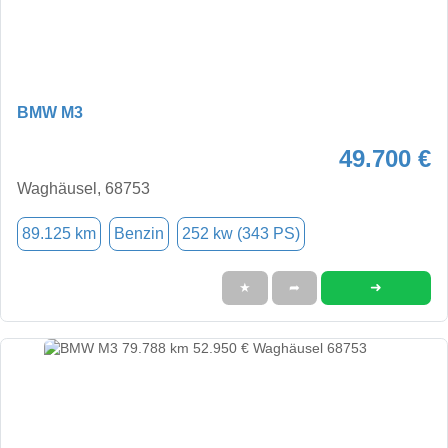
BMW M3
49.700 €
Waghäusel, 68753
89.125 km
Benzin
252 kw (343 PS)
➜
★
➦