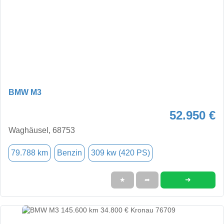
BMW M3
52.950 €
Waghäusel, 68753
79.788 km
Benzin
309 kw (420 PS)
➜
★
➦