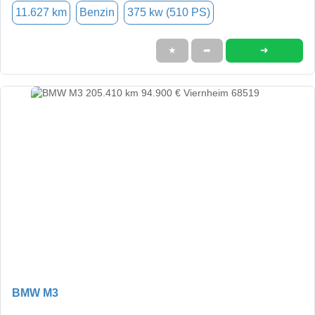
11.627 km
Benzin
375 kw (510 PS)
➜
★
➦
BMW M3