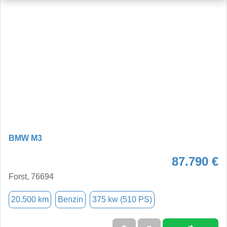
BMW M3
87.790 €
Forst, 76694
20.500 km
Benzin
375 kw (510 PS)
➜
★
➦