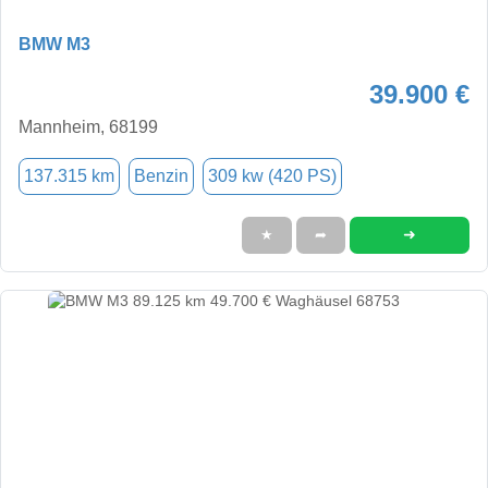
BMW M3
39.900 €
Mannheim, 68199
137.315 km
Benzin
309 kw (420 PS)
➜
★
➦