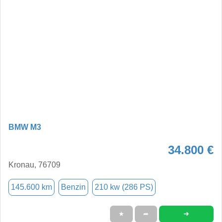
BMW M3
34.800 €
Kronau, 76709
145.600 km
Benzin
210 kw (286 PS)
➜
★
➦