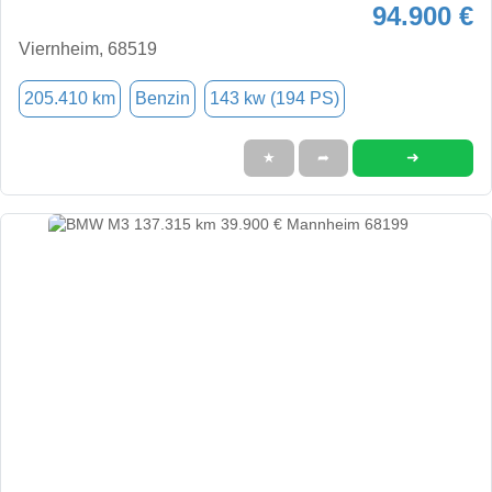
94.900 €
Viernheim, 68519
205.410 km
Benzin
143 kw (194 PS)
➜
★
➦