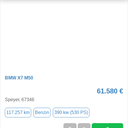
BMW X7 M50
61.580 €
Speyer, 67346
117.257 km
Benzin
390 kw (530 PS)
➜
★
➦