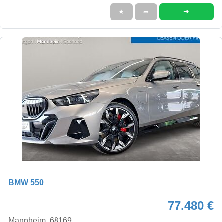
➜
★
➦
BMW 550
77.480 €
Mannheim, 68169