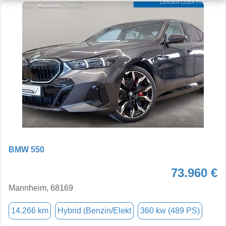
BMW 550
73.960 €
Mannheim, 68169
14.266 km
Hybrid (Benzin/Elekt
360 kw (489 PS)